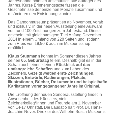
Jahresbände pointiert anschaulich alle Aufreger des
Jahres. Kurze Erinnerungstexte fassen die
Geschehnisse der einzelnen Monate zusammen und
resümieren den Entstehungskontext.
Das Cartoonmuseum präsentiert ab November, vorab
und exklusiv, in der neuen Ausstellung eine Auswahl
von rund 100 Zeichnungen zum Jahresband. Dieser
erscheint mit gleichnamigem Titel Anfang Dezember
2014 in einem Umfang von 228 Seiten und ist dann
zum Preis von 19,90 € auch im Museumsshop
erhältlich.
Klaus Stuttmann
konnte im Sommer diesen Jahres
seinen
65. Geburtstag
feiern. Deshalb gibt es in der
Schau auch einen kleinen
Rückblick auf das
umfangreiche Schaffen
und zum Leben des
Zeichners. Gezeigt werden
erste Zeichnungen,
Skizzen, Entwürfe, Radierungen, Plakate,
Illustrationen, Bücher, Dokumente und beispielhafte
Karikaturen vorangegangener Jahre im Original.
Die Eröffnung der neuen Sonderausstellung findet in
Anwesenheit des Künstlers, vieler
Zeichnerkolleg*innen und Freunde am 1. November
von 14-17 Uhr statt. Die Laudatio hält Prof. Dr. Hans-
Joachim Neyer, Direktor des Wilhelm-Busch-Museums