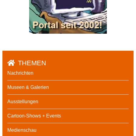
THEMEN
Nachrichten
Museen & Galerien
Ausstellungen
Cartoon-Shows + Events
Medienschau