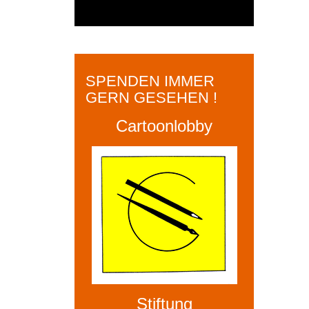
SPENDEN IMMER
GERN GESEHEN !
Cartoonlobby
Stiftung