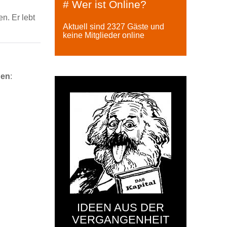
# Wer ist Online?
n. Er lebt
Aktuell sind 2327 Gäste und
keine Mitglieder online
gen
:
IDEEN AUS DER
VERGANGENHEIT