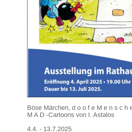
Böse Märchen, d o o f e M e n s c h 
M A D -Cartoons von I. Astalos
4.4. - 13.7.2025