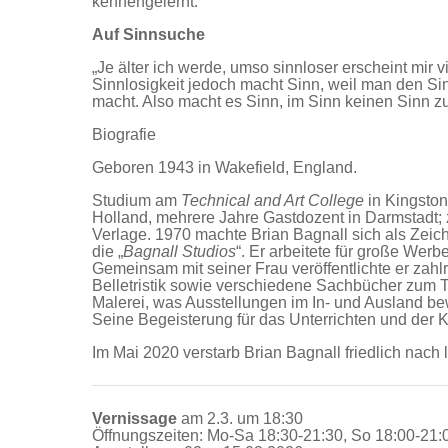
kennengelernt.
Auf Sinnsuche
„Je älter ich werde, umso sinnloser erscheint mir 
Sinnlosigkeit jedoch macht Sinn, weil man den Sin
macht. Also macht es Sinn, im Sinn keinen Sinn z
Biografie
Geboren 1943 in Wakefield, England.
Studium am
Technical and Art College
in Kingston
Holland, mehrere Jahre Gastdozent in Darmstadt; z
Verlage. 1970 machte Brian Bagnall sich als Zeic
die „
Bagnall Studios
“. Er arbeitete für große Wer
Gemeinsam mit seiner Frau veröffentlichte er zah
Belletristik sowie verschiedene Sachbücher zum T
Malerei, was Ausstellungen im In- und Ausland bew
Seine Begeisterung für das Unterrichten und der 
Im Mai 2020 verstarb Brian Bagnall friedlich nach 
Vernissage
am 2.3. um 18:30
Öffnungszeiten: Mo-Sa 18:30-21:30, So 18:00-21: