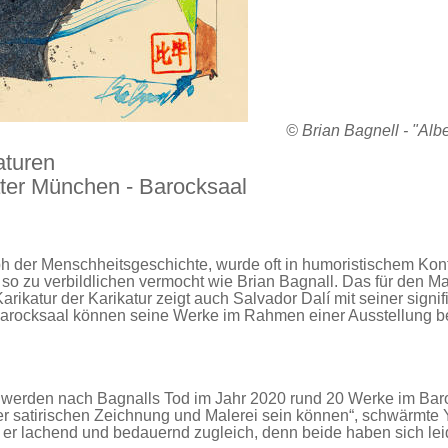
© Brian Bagnell - "Albe
aturen
ter München - Barocksaal
ph der Menschheitsgeschichte, wurde oft in humoristischem Kon
 so zu verbildlichen vermocht wie Brian Bagnall. Das für den Ma
arikatur der Karikatur zeigt auch Salvador Dalí mit seiner signi
Barocksaal können seine Werke im Rahmen einer Ausstellung be
 werden nach Bagnalls Tod im Jahr 2020 rund 20 Werke im Bar
 der satirischen Zeichnung und Malerei sein können“, schwärmte
er lachend und bedauernd zugleich, denn beide haben sich lei