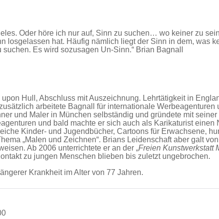
vieles. Oder höre ich nur auf, Sinn zu suchen… wo keiner zu sei
n losgelassen hat. Häufig nämlich liegt der Sinn in dem, was k
u suchen. Es wird sozusagen Un-Sinn.“ Brian Bagnall
 upon Hull, Abschluss mit Auszeichnung. Lehrtätigkeit in Engla
usätzlich arbeitete Bagnall für internationale Werbeagenturen
hner und Maler in München selbständig und gründete mit seiner
beagenturen und bald machte er sich auch als Karikaturist eine
lreiche Kinder- und Jugendbücher, Cartoons für Erwachsene, hu
hema „Malen und Zeichnen“. Brians Leidenschaft aber galt von 
eisen. Ab 2006 unterrichtete er an der „
Freien Kunstwerkstatt
Kontakt zu jungen Menschen blieben bis zuletzt ungebrochen.
längerer Krankheit im Alter von 77 Jahren.
00