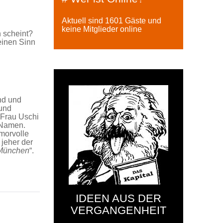
Aktuell sind 1601 Gäste und
keine Mitglieder online
n scheint?
einen Sinn
nd und
 und
 Frau Uschi
n Namen.
morvolle
jeher der
 München
“.
IDEEN AUS DER
VERGANGENHEIT