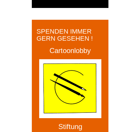
SPENDEN IMMER
GERN GESEHEN !
Cartoonlobby
Stiftung