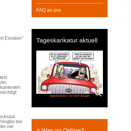
FAQ an uns
rt Einstein"
Tageskarikatur aktuell
text
ler,
fikantesten
sichtigt
ocksaal
 Yongbo bei
der nie
# Wer ist Online?