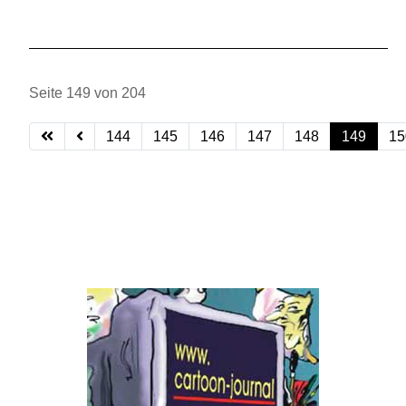
Seite 149 von 204
144
145
146
147
148
149
15