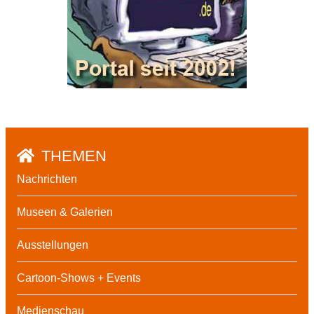
THEMEN
Nachrichten
Museen & Galerien
Ausstellungen
Cartoon-Shows + Events
Medienschau