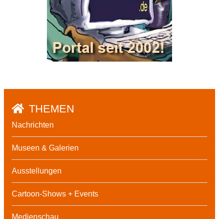
THEMEN
Nachrichten
Museen & Galerien
Ausstellungen
Cartoon-Shows + Events
Medienschau