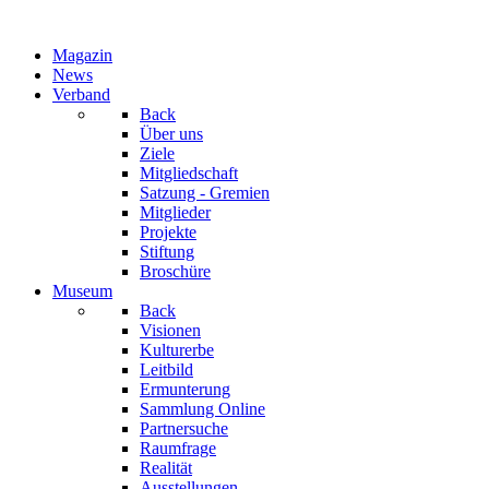
Magazin
News
Verband
Back
Über uns
Ziele
Mitgliedschaft
Satzung - Gremien
Mitglieder
Projekte
Stiftung
Broschüre
Museum
Back
Visionen
Kulturerbe
Leitbild
Ermunterung
Sammlung Online
Partnersuche
Raumfrage
Realität
Ausstellungen