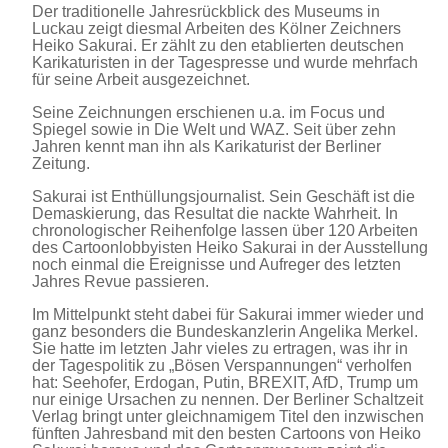
Der traditionelle Jahresrückblick des Museums in
Luckau zeigt diesmal Arbeiten des Kölner Zeichners
Heiko Sakurai. Er zählt zu den etablierten deutschen
Karikaturisten in der Tagespresse und wurde mehrfach
für seine Arbeit ausgezeichnet.
Seine Zeichnungen erschienen u.a. im Focus und
Spiegel sowie in Die Welt und WAZ. Seit über zehn
Jahren kennt man ihn als Karikaturist der Berliner
Zeitung.
Sakurai ist Enthüllungsjournalist. Sein Geschäft ist die
Demaskierung, das Resultat die nackte Wahrheit. In
chronologischer Reihenfolge lassen über 120 Arbeiten
des Cartoonlobbyisten Heiko Sakurai in der Ausstellung
noch einmal die Ereignisse und Aufreger des letzten
Jahres Revue passieren.
Im Mittelpunkt steht dabei für Sakurai immer wieder und
ganz besonders die Bundeskanzlerin Angelika Merkel.
Sie hatte im letzten Jahr vieles zu ertragen, was ihr in
der Tagespolitik zu „Bösen Verspannungen“ verholfen
hat: Seehofer, Erdogan, Putin, BREXIT, AfD, Trump um
nur einige Ursachen zu nennen. Der Berliner Schaltzeit
Verlag bringt unter gleichnamigem Titel den inzwischen
fünften Jahresband mit den besten Cartoons von Heiko