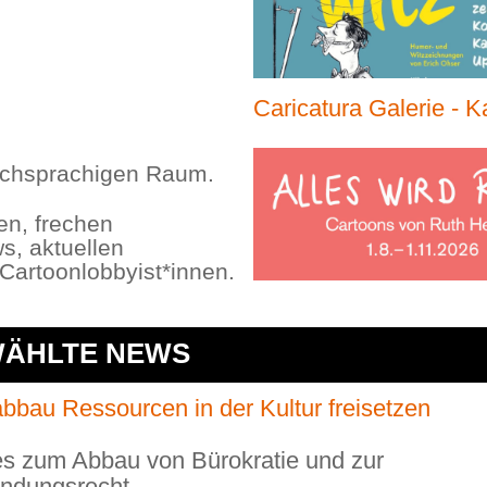
Caricatura Galerie - K
tschsprachigen Raum.
en, frechen
s, aktuellen
Cartoonlobbyist*innen.
ÄHLTE NEWS
bau Ressourcen in der Kultur freisetzen
es zum Abbau von Bürokratie und zur
endungsrecht