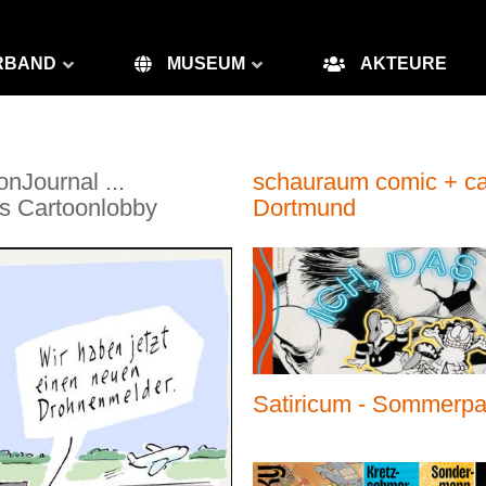
RBAND
MUSEUM
AKTEURE
nJournal ...
schauraum comic + ca
s Cartoonlobby
Dortmund
Satiricum - Sommerpal