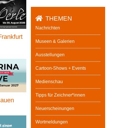
THEMEN
Nachrichten
rankfurt
Museen & Galerien
Ausstellungen
Cartoon-Shows + Events
Medienschau
Tipps für Zeichner*innen
lauen
Neuerscheinungen
Wortmeldungen