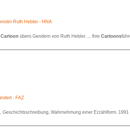
oonistin Ruth Hebler - HNA
:
Cartoon
übers Gendern von Ruth Hebler. ... Ihre
Cartoons
füh
ändert - FAZ
sten, Geschichtsschreibung, Wahrnehmung einer Erzählform. 1991 