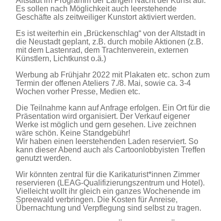
Altstadt im Programm der Langen Nacht der Kunst auf.
Es sollen nach Möglichkeit auch leerstehende
Geschäfte als zeitweiliger Kunstort aktiviert werden.
Es ist weiterhin ein „Brückenschlag“ von der Altstadt in
die Neustadt geplant, z.B. durch mobile Aktionen (z.B.
mit dem Lastenrad, dem Trachtenverein, externen
Künstlern, Lichtkunst o.ä.)
Werbung ab Frühjahr 2022 mit Plakaten etc. schon zum
Termin der offenen Ateliers 7./8. Mai, sowie ca. 3-4
Wochen vorher Presse, Medien etc.
Die Teilnahme kann auf Anfrage erfolgen. Ein Ort für die
Präsentation wird organisiert. Der Verkauf eigener
Werke ist möglich und gern gesehen. Live zeichnen
wäre schön. Keine Standgebühr!
Wir haben einen leerstehenden Laden reserviert. So
kann dieser Abend auch als Cartoonlobbyisten Treffen
genutzt werden.
Wir könnten zentral für die Karikaturist*innen Zimmer
reservieren (LEAG-Qualifizierungszentrum und Hotel).
Vielleicht wollt ihr gleich ein ganzes Wochenende im
Spreewald verbringen. Die Kosten für Anreise,
Übernachtung und Verpflegung sind selbst zu tragen.