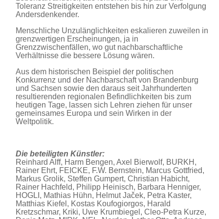
Toleranz Streitigkeiten entstehen bis hin zur Verfolgung
Andersdenkender.
Menschliche Unzulänglichkeiten eskalieren zuweilen in
grenzwertigen Erscheinungen, ja in
Grenzzwischenfällen, wo gut nachbarschaftliche
Verhältnisse die bessere Lösung wären.
Aus dem historischen Beispiel der politischen
Konkurrenz und der Nachbarschaft von Brandenburg
und Sachsen sowie den daraus seit Jahrhunderten
resultierenden regionalen Befindlichkeiten bis zum
heutigen Tage, lassen sich Lehren ziehen für unser
gemeinsames Europa und sein Wirken in der
Weltpolitik.
Die beteiligten Künstler:
Reinhard Alff, Harm Bengen, Axel Bierwolf, BURKH,
Rainer Ehrt, FEICKE, F.W. Bernstein, Marcus Gottfried,
Markus Grolik, Steffen Gumpert, Christian Habicht,
Rainer Hachfeld, Philipp Heinisch, Barbara Henniger,
HOGLI, Mathias Hühn, Helmut Jaček, Petra Kaster,
Matthias Kiefel, Kostas Koufogiorgos, Harald
Kretzschmar, Kriki, Uwe Krumbiegel, Cleo-Petra Kurze,