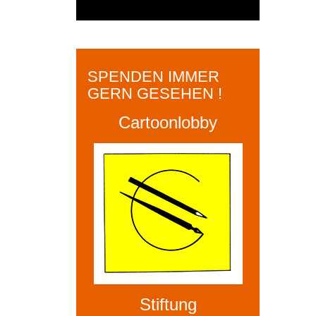
SPENDEN IMMER
GERN GESEHEN !
Cartoonlobby
Stiftung