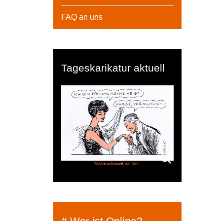
FAQ an uns
Tageskarikatur aktuell
# Wer ist Online?