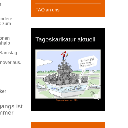
n
FAQ an uns
ondere
es zum
sonen
Tageskarikatur aktuell
shalb
 Samstag
nnover aus.
ker
gangs ist
immer