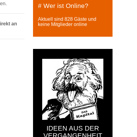
en.
# Wer ist Online?
Aktuell sind 828 Gäste und
irekt an
keine Mitglieder online
IDEEN AUS DER
VERGANGENHEIT