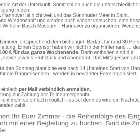
r die Art der Unterkunft. Somit sollen auch die unterschiedliche
tigung finden.
 Hannover ist nicht weit und das Steinhuder Meer in Sicht.
Land Wiedensahl“ und werden auch wieder versuchen, eine bes
 im Wilhelm Busch Museum – Hannover zu organisieren. Weiter
zimmer, entsprechend dem bisherigen Bedarf, für rund 30 Per
leitung. Einen Sponsor haben wir nicht in der Hinterhand … de
100 € für das ganze Wochenende
. Darin enthalten sind die
 sowie jeweils Frühstück und Abendbrot. Das Mittagessen am
für den Sonntag plant bitte erst nach 14 Uhr einen Start von Ha
ür die Bahnreisenden - werden in bewährter Form organisiert.
 einfach
per Mail verbindlich anmelden
.
erung zur Zahlung der Teilnehmergebühr.
icht mehr so einfach möglich - es sei denn es wird ein Nachrüc
enden zahlt.
hert Ihr Euer Zimmer - die Reihenfolge des Ein
ich mit einer Begleitung zu buchen. Sind die Z
te!