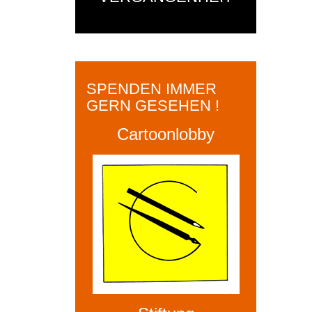
SPENDEN IMMER
GERN GESEHEN !
Cartoonlobby