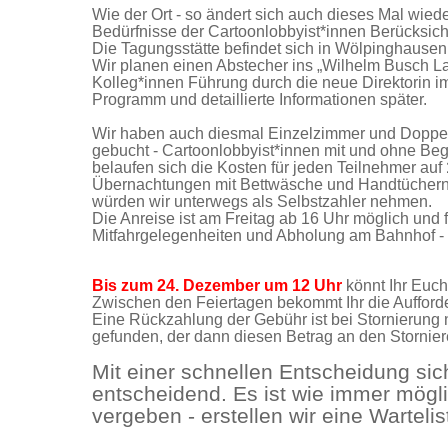
Wie der Ort - so ändert sich auch dieses Mal wiede
Bedürfnisse der Cartoonlobbyist*innen Berücksich
Die Tagungsstätte befindet sich in Wölpinghausen.
Wir planen einen Abstecher ins „Wilhelm Busch 
Kolleg*innen Führung durch die neue Direktorin
Programm und detaillierte Informationen später.
Wir haben auch diesmal Einzelzimmer und Doppel
gebucht - Cartoonlobbyist*innen mit und ohne Beg
belaufen sich die Kosten für jeden Teilnehmer auf
Übernachtungen mit Bettwäsche und Handtüchern,
würden wir unterwegs als Selbstzahler nehmen.
Die Anreise ist am Freitag ab 16 Uhr möglich und 
Mitfahrgelegenheiten und Abholung am Bahnhof - f
Bis zum 24. Dezember um 12 Uhr
könnt Ihr Euch
Zwischen den Feiertagen bekommt Ihr die Aufford
Eine Rückzahlung der Gebühr ist bei Stornierung n
gefunden, der dann diesen Betrag an den Stornier
Mit einer schnellen Entscheidung sic
entscheidend. Es ist wie immer mögl
vergeben - erstellen wir eine Wartelis