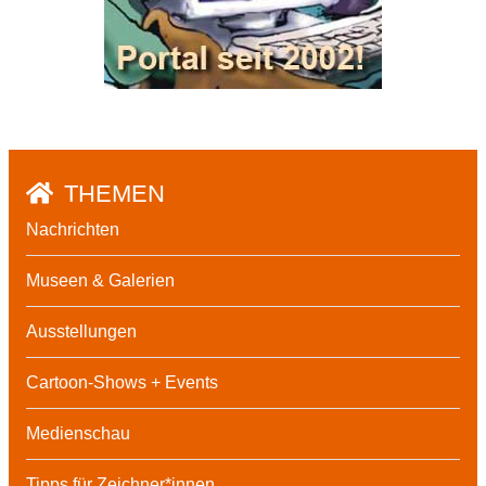
THEMEN
Nachrichten
Museen & Galerien
Ausstellungen
Cartoon-Shows + Events
Medienschau
Tipps für Zeichner*innen