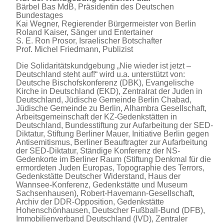
Bärbel Bas MdB, Präsidentin des Deutschen
Bundestages
Kai Wegner, Regierender Bürgermeister von Berlin
Roland Kaiser, Sänger und Entertainer
S. E. Ron Prosor, Israelischer Botschafter
Prof. Michel Friedmann, Publizist
Die Solidaritätskundgebung „Nie wieder ist jetzt –
Deutschland steht auf!“ wird u.a. unterstützt von:
Deutsche Bischofskonferenz (DBK), Evangelische
Kirche in Deutschland (EKD), Zentralrat der Juden in
Deutschland, Jüdische Gemeinde Berlin Chabad,
Jüdische Gemeinde zu Berlin, Alhambra Gesellschaft,
Arbeitsgemeinschaft der KZ-Gedenkstätten in
Deutschland, Bundesstiftung zur Aufarbeitung der SED-
Diktatur, Stiftung Berliner Mauer, Initiative Berlin gegen
Antisemitismus, Berliner Beauftragter zur Aufarbeitung
der SED-Diktatur, Ständige Konferenz der NS-
Gedenkorte im Berliner Raum (Stiftung Denkmal für die
ermordeten Juden Europas, Topographie des Terrors,
Gedenkstätte Deutscher Widerstand, Haus der
Wannsee-Konferenz, Gedenkstätte und Museum
Sachsenhausen), Robert-Havemann-Gesellschaft,
Archiv der DDR-Opposition, Gedenkstätte
Hohenschönhausen, Deutscher Fußball-Bund (DFB),
Immobilienverband Deutschland (IVD), Zentraler