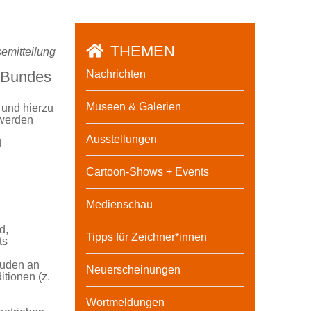
THEMEN
emitteilung
s Bundes
Nachrichten
Museen & Galerien
 und hierzu
 werden
Ausstellungen
d
Cartoon-Shows + Events
Medienschau
d,
Tipps für Zeichner*innen
ts
äuden an
Neuerscheinungen
itionen (z.
Wortmeldungen