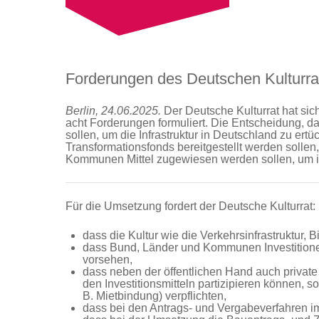
Forderungen des Deutschen Kulturra
Berlin, 24.06.2025.
Der Deutsche Kulturrat hat sic
acht Forderungen formuliert. Die Entscheidung, da
sollen, um die Infrastruktur in Deutschland zu ert
Transformationsfonds bereitgestellt werden sollen
Kommunen Mittel zugewiesen werden sollen, um in d
Für die Umsetzung fordert der Deutsche Kulturrat:
dass die Kultur wie die Verkehrsinfrastruktur, B
dass Bund, Länder und Kommunen Investitionen 
vorsehen,
dass neben der öffentlichen Hand auch privat
den Investitionsmitteln partizipieren können, s
B. Mietbindung) verpflichten,
dass bei den Antrags- und Vergabeverfahren im