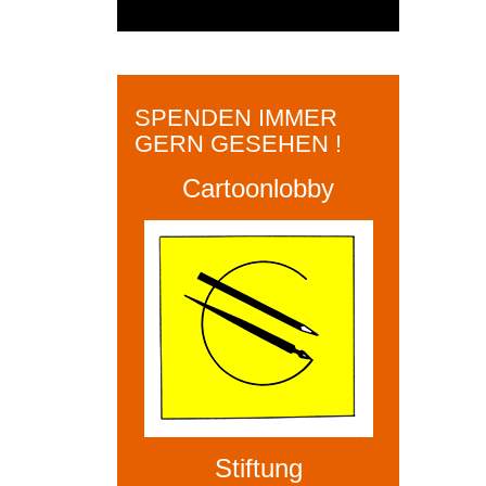
SPENDEN IMMER
GERN GESEHEN !
Cartoonlobby
Stiftung