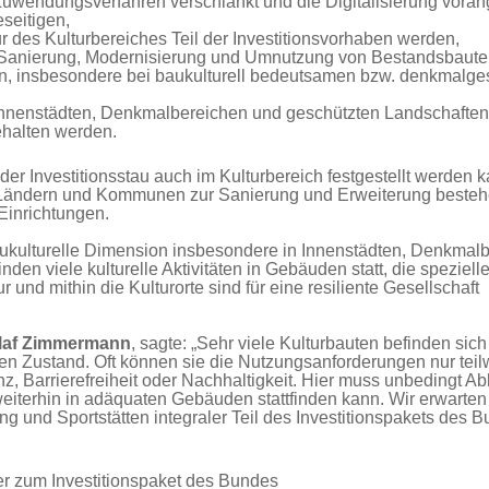
uwendungsverfahren verschlankt und die Digitalisierung voran
seitigen,
tur des Kulturbereiches Teil der Investitionsvorhaben werden,
e Sanierung, Modernisierung und Umnutzung von Bestandsbaute
n, insbesondere bei baukulturell bedeutsamen bzw. denkmalge
 Innenstädten, Denkmalbereichen und geschützten Landschaften
ehalten werden.
er Investitionsstau auch im Kulturbereich festgestellt werden k
d, Ländern und Kommunen zur Sanierung und Erweiterung beste
Einrichtungen.
aukulturelle Dimension insbesondere in Innenstädten, Denkmal
en viele kulturelle Aktivitäten in Gebäuden statt, die speziell
und mithin die Kulturorte sind für eine resiliente Gesellschaft
laf Zimmermann
, sagte: „Sehr viele Kulturbauten befinden sich
en Zustand. Oft können sie die Nutzungsanforderungen nur teil
enz, Barrierefreiheit oder Nachhaltigkeit. Hier muss unbedingt Ab
eiterhin in adäquaten Gebäuden stattfinden kann. Wir erwarten
ung und Sportstätten integraler Teil des Investitionspakets des 
er zum Investitionspaket des Bundes