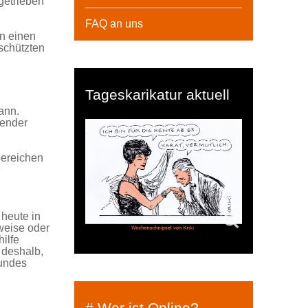
getrieben
FAQ an uns
n einen
schützten
Tageskarikatur aktuell
ann.
hender
bereichen
e
 heute in
weise oder
hilfe
 deshalb,
Bundes
# Wer ist Online?