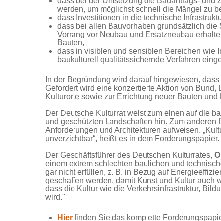
dass bei der Umsetzung die Bauantrags- und Z
werden, um möglichst schnell die Mängel zu be
dass Investitionen in die technische Infrastruk
dass bei allen Bauvorhaben grundsätzlich di
Vorrang vor Neubau und Ersatzneubau erhalte
Bauten,
dass in visiblen und sensiblen Bereichen wie
baukulturell qualitätssichernde Verfahren eing
In der Begründung wird darauf hingewiesen, dass d
Gefordert wird eine konzertierte Aktion von Bun
Kulturorte sowie zur Errichtung neuer Bauten und 
Der Deutsche Kulturrat weist zum einen auf die b
und geschützten Landschaften hin. Zum anderen find
Anforderungen und Architekturen aufweisen. „Kultur 
unverzichtbar“, heißt es in dem Forderungspapier.
Der Geschäftsführer des Deutschen Kulturrates,
O
einem extrem schlechten baulichen und technisch
gar nicht erfüllen, z. B. in Bezug auf Energieeffizi
geschaffen werden, damit Kunst und Kultur auch w
dass die Kultur wie die Verkehrsinfrastruktur, Bild
wird."
Hier
finden Sie das komplette Forderungspapi