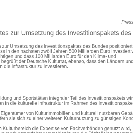
Press
tes zur Umsetzung des Investitionspakets de
h zur Umsetzung des Investitionspaktes des Bundes positioniert
ss in den nächsten zwölf Jahren 500 Milliarden Euro investiert
üchtigen und dass 100 Milliarden Euro für den Klima- und
, begrüßt der Deutsche Kulturrat, ebenso, dass den Ländern un
ie Infrastruktur zu investieren.
ildung und Sportstätten integraler Teil des Investitionspakets wir
in die kulturelle Infrastruktur im Rahmen des Investitionspake
e Eigentümer von Kulturimmobilien und kulturell nutzbaren Geb
ofern sie sich zu einer weiteren Kulturnutzung zu günstigen Kond
 Kulturbereich die Expertise von Fachverbänden genutzt wird,