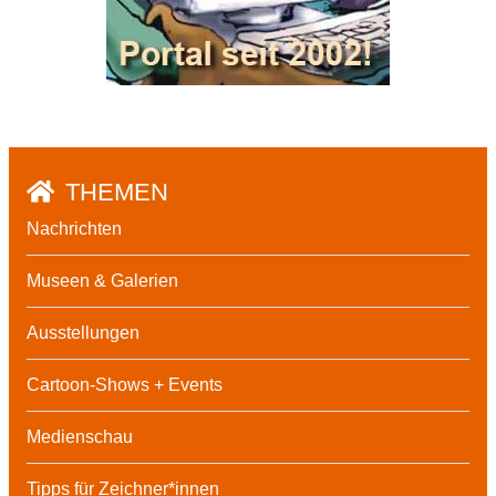
THEMEN
Nachrichten
Museen & Galerien
Ausstellungen
Cartoon-Shows + Events
Medienschau
Tipps für Zeichner*innen