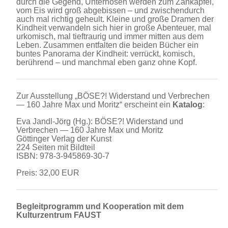
durch die Gegend, Unterhosen werden zum Zankapfel,
vom Eis wird groß abgebissen – und zwischendurch
auch mal richtig geheult. Kleine und große Dramen der
Kindheit verwandeln sich hier in große Abenteuer, mal
urkomisch, mal tieftraurig und immer mitten aus dem
Leben. Zusammen entfalten die beiden Bücher ein
buntes Panorama der Kindheit: verrückt, komisch,
berührend – und manchmal eben ganz ohne Kopf.
Zur Ausstellung „BÖSE?! Widerstand und Verbrechen
— 160 Jahre Max und Moritz“ erscheint ein
Katalog
:
Eva Jandl-Jörg (Hg.): BÖSE?! Widerstand und
Verbrechen — 160 Jahre Max und Moritz
Göttinger Verlag der Kunst
224 Seiten mit Bildteil
ISBN: 978-3-945869-30-7
Preis: 32,00 EUR
Begleitprogramm und Kooperation mit dem
Kulturzentrum FAUST