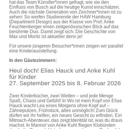
hat das Team Künstler*innen gefragt, wie sie den
Einfluss von Busch auf die heutige Kunst einschätzen.
Auch die nächste Generation von Zeichner*innen ist zu
sehen: So werfen Studierende der HAW Hamburg
(Department Design) aus der Klasse von Prof. Anke
Feuchtenberger einen zeitgenössischen Blick auf das
berühmte Duo. Damit zeigt sich: Die Geschichte von
Max und Moritz ist aktueller denn je!
Für unsere jüngeren Besucher*innen zeigen wir parallel
eine Kinderausstellung.
In den Gästezimmern:
Heul doch! Elias Hauck und Anke Kuhl
für Kinder
27. September 2025 bis 8. Februar 2026
Zwei Kinderbücher, zwei Welten – und jede Menge
Spaß, Chaos und Gefühl! In Wo ist mein Kopf von Elias
Hauck wacht Lea eines Morgens ohne Kopf auf –
Zähneputzen, Frühstück, alles unmöglich! Zum Glück
dürfen wir ihr helfen, ein neues Gesicht zu erfinden. Ein
Mitmach-Abenteuer, das zeigt:Identität ist, was du draus
machst. In Manno! von Anke Kuhl fliegen Klobürsten