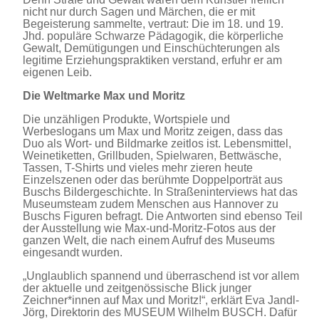
nicht nur durch Sagen und Märchen, die er mit
Begeisterung sammelte, vertraut: Die im 18. und 19.
Jhd. populäre Schwarze Pädagogik, die körperliche
Gewalt, Demütigungen und Einschüchterungen als
legitime Erziehungspraktiken verstand, erfuhr er am
eigenen Leib.
Die Weltmarke Max und Moritz
Die unzähligen Produkte, Wortspiele und
Werbeslogans um Max und Moritz zeigen, dass das
Duo als Wort- und Bildmarke zeitlos ist. Lebensmittel,
Weinetiketten, Grillbuden, Spielwaren, Bettwäsche,
Tassen, T-Shirts und vieles mehr zieren heute
Einzelszenen oder das berühmte Doppelporträt aus
Buschs Bildergeschichte. In Straßeninterviews hat das
Museumsteam zudem Menschen aus Hannover zu
Buschs Figuren befragt. Die Antworten sind ebenso Teil
der Ausstellung wie Max-und-Moritz-Fotos aus der
ganzen Welt, die nach einem Aufruf des Museums
eingesandt wurden.
„Unglaublich spannend und überraschend ist vor allem
der aktuelle und zeitgenössische Blick junger
Zeichner*innen auf Max und Moritz!“, erklärt Eva Jandl-
Jörg, Direktorin des MUSEUM Wilhelm BUSCH. Dafür