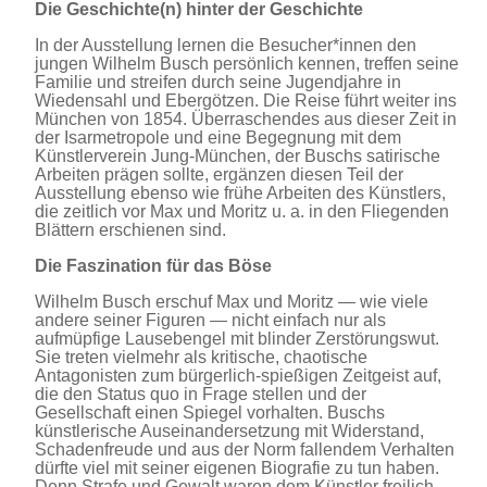
Die Geschichte(n) hinter der Geschichte
In der Ausstellung lernen die Besucher*innen den
jungen Wilhelm Busch persönlich kennen, treffen seine
Familie und streifen durch seine Jugendjahre in
Wiedensahl und Ebergötzen. Die Reise führt weiter ins
München von 1854. Überraschendes aus dieser Zeit in
der Isarmetropole und eine Begegnung mit dem
Künstlerverein Jung-München, der Buschs satirische
Arbeiten prägen sollte, ergänzen diesen Teil der
Ausstellung ebenso wie frühe Arbeiten des Künstlers,
die zeitlich vor Max und Moritz u. a. in den Fliegenden
Blättern erschienen sind.
Die Faszination für das Böse
Wilhelm Busch erschuf Max und Moritz — wie viele
andere seiner Figuren — nicht einfach nur als
aufmüpfige Lausebengel mit blinder Zerstörungswut.
Sie treten vielmehr als kritische, chaotische
Antagonisten zum bürgerlich-spießigen Zeitgeist auf,
die den Status quo in Frage stellen und der
Gesellschaft einen Spiegel vorhalten. Buschs
künstlerische Auseinandersetzung mit Widerstand,
Schadenfreude und aus der Norm fallendem Verhalten
dürfte viel mit seiner eigenen Biografie zu tun haben.
Denn Strafe und Gewalt waren dem Künstler freilich