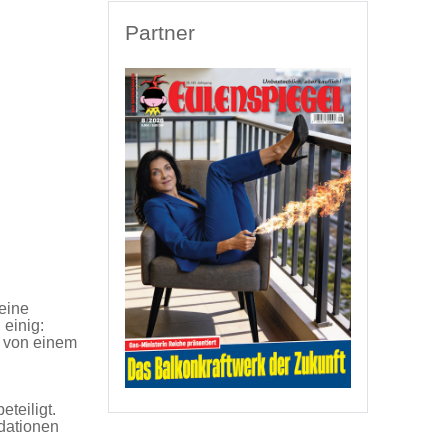
Partner
eine
 einig:
h von einem
teiligt.
dationen