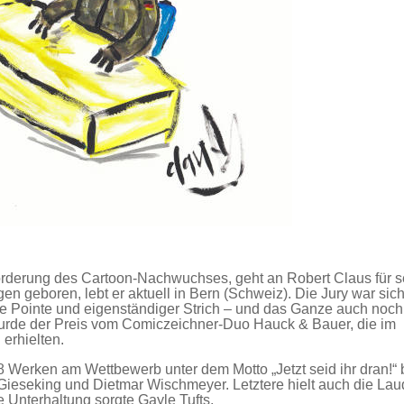
Förderung des Cartoon-Nachwuchses, geht an Robert Claus für s
en geboren, lebt er aktuell in Bern (Schweiz). Die Jury war sich
te Pointe und eigenständiger Strich – und das Ganze auch noc
urde der Preis vom Comiczeichner-Duo Hauck & Bauer, die im
 erhielten.
 Werken am Wettbewerb unter dem Motto „Jetzt seid ihr dran!“ be
Gieseking und Dietmar Wischmeyer. Letztere hielt auch die Lau
ste Unterhaltung sorgte Gayle Tufts.