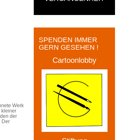
SPENDEN IMMER
GERN GESEHEN !
Cartoonlobby
ichnete Werk
 kleiner
 den der
. Der