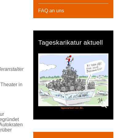
FAQ an uns
Tageskarikatur aktuell
eranstalter
 Theater in
ur
begründet
 Autokraten
arüber