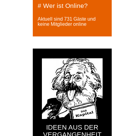
# Wer ist Online?
Aktuell sind 731 Gäste und
keine Mitglieder online
IDEEN AUS DER
VERGANGENHEIT