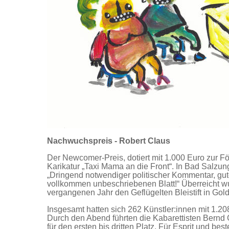
Nachwuchspreis - Robert Claus
Der Newcomer-Preis, dotiert mit 1.000 Euro zur 
Karikatur „Taxi Mama an die Front“. In Bad Salzung
„Dringend notwendiger politischer Kommentar, gu
vollkommen unbeschriebenen Blatt!“ Überreicht w
vergangenen Jahr den Geflügelten Bleistift in Gold
Insgesamt hatten sich 262 Künstler:innen mit 1.208
Durch den Abend führten die Kabarettisten Bernd 
für den ersten bis dritten Platz. Für Esprit und be