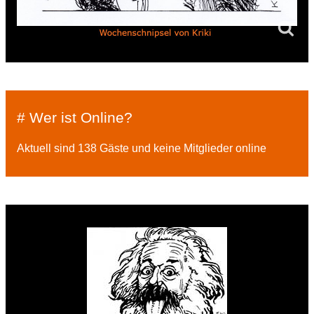
# Wer ist Online?
Aktuell sind 138 Gäste und keine Mitglieder online