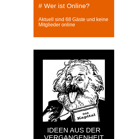
# Wer ist Online?
Aktuell sind 68 Gäste und keine
Mitglieder online
IDEEN AUS DER
VERGANGENHEIT