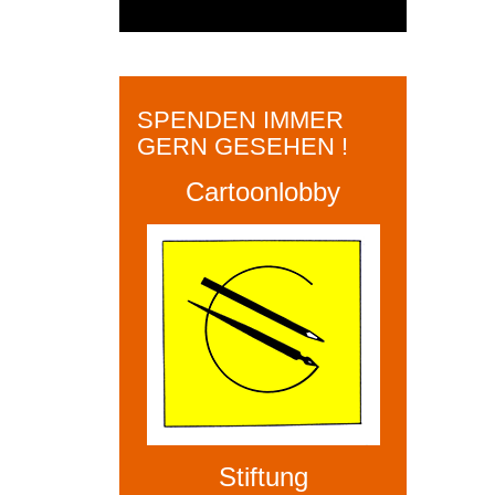
SPENDEN IMMER
GERN GESEHEN !
Cartoonlobby
Stiftung