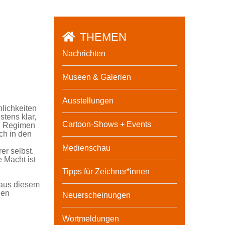
THEMEN
Nachrichten
Museen & Galerien
Ausstellungen
nlichkeiten
stens klar,
Cartoon-Shows + Events
en Regimen
ch in den
Medienschau
er selbst.
e Macht ist
Tipps für Zeichner*innen
 aus diesem
den
Neuerscheinungen
g
Wortmeldungen