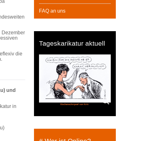
opa
FAQ an uns
undesweiten
3. Dezember
ressiven
Tageskarikatur aktuell
flexiv die
.
au) und
katur in
u)
# Wer ist Online?