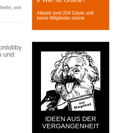
erlin, von
Aktuell sind 204 Gäste und
keine Mitglieder online
oonlobby
u und
IDEEN AUS DER
VERGANGENHEIT