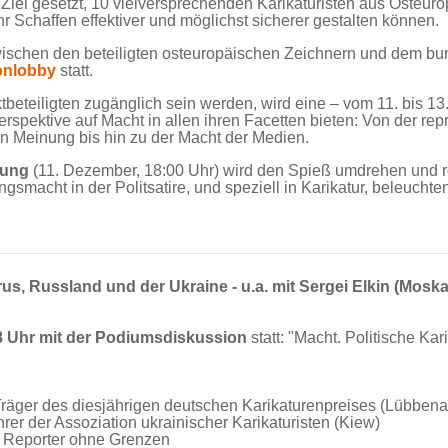
iel gesetzt, 10 vielversprechenden Karikaturisten aus Osteur
hr Schaffen effektiver und möglichst sicherer gestalten können.
zwischen den beteiligten osteuropäischen Zeichnern und dem b
onlobby
statt.
tbeteiligten zugänglich sein werden, wird eine – vom 11. bis 1
rspektive auf Macht in allen ihren Facetten bieten: Von der rep
hen Meinung bis hin zu der Macht der Medien.
nung
(11. Dezember, 18:00 Uhr) wird den Spieß umdrehen und re
macht in der Politsatire, und speziell in Karikatur, beleuchten
rus, Russland und der Ukraine - u.a. mit Sergei Elkin (Mosk
8 Uhr mit der Podiumsdiskussion
statt: "Macht. Politische Kari
, Träger des diesjährigen deutschen Karikaturenpreises (Lübbena
hrer der Assoziation ukrainischer Karikaturisten (Kiew)
n - Reporter ohne Grenzen