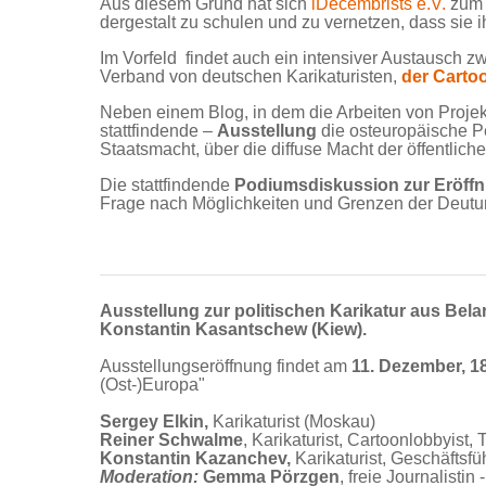
Aus diesem Grund hat sich
iDecembrists e.V.
zum Z
dergestalt zu schulen und zu vernetzen, dass sie i
Im Vorfeld findet auch ein intensiver Austausch 
Verband von deutschen Karikaturisten,
der Carto
Neben einem Blog, in dem die Arbeiten von Projek
stattfindende –
Ausstellung
die osteuropäische Pe
Staatsmacht, über die diffuse Macht der öffentlic
Die stattfindende
Podiumsdiskussion zur Eröff
Frage nach Möglichkeiten und Grenzen der Deutungs
Ausstellung zur politischen Karikatur aus Bela
Konstantin Kasantschew (Kiew).
Ausstellungseröffnung findet am
11. Dezember, 1
(Ost-)Europa"
Sergey Elkin,
Karikaturist (Moskau)
Reiner Schwalme
, Karikaturist, Cartoonlobbyist
Konstantin Kazanchev,
Karikaturist, Geschäftsfü
Moderation:
Gemma Pörzgen
, freie Journalisti