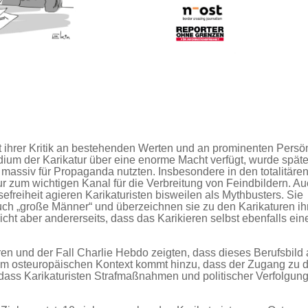
it ihrer Kritik an bestehenden Werten und an prominenten Persö
edium der Karikatur über eine enorme Macht verfügt, wurde späte
massiv für Propaganda nutzten. Insbesondere in den totalitär
 zum wichtigen Kanal für die Verbreitung von Feindbildern. Au
efreiheit agieren Karikaturisten bisweilen als Mythbusters. Sie
ch „große Männer“ und überzeichnen sie zu den Karikaturen ihr
icht aber andererseits, dass das Karikieren selbst ebenfalls ein
en und der Fall Charlie Hebdo zeigten, dass dieses Berufsbild
hem osteuropäischen Kontext kommt hinzu, dass der Zugang zu 
er dass Karikaturisten Strafmaßnahmen und politischer Verfolgun