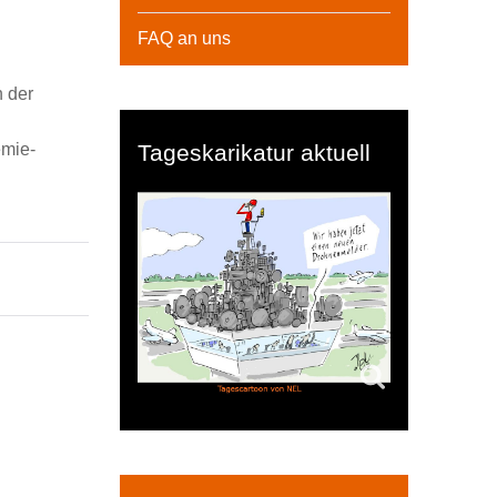
FAQ an uns
n der
mie-
Tageskarikatur aktuell