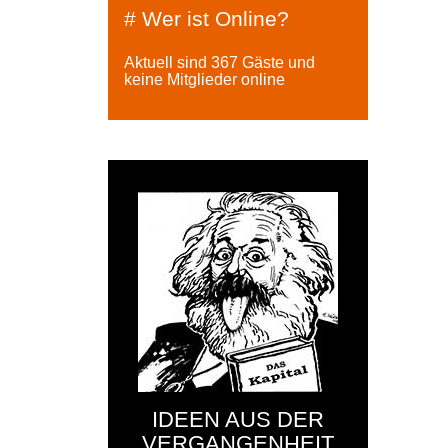
# Wer ist Online?
Aktuell sind 367 Gäste und
keine Mitglieder online
IDEEN AUS DER
VERGANGENHEIT