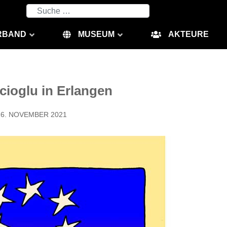
Suchen
RBAND
MUSEUM
AKTEURE
cioglu in Erlangen
16. NOVEMBER 2021