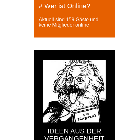
# Wer ist Online?
Aktuell sind 159 Gäste und
keine Mitglieder online
IDEEN AUS DER
VERGANGENHEIT