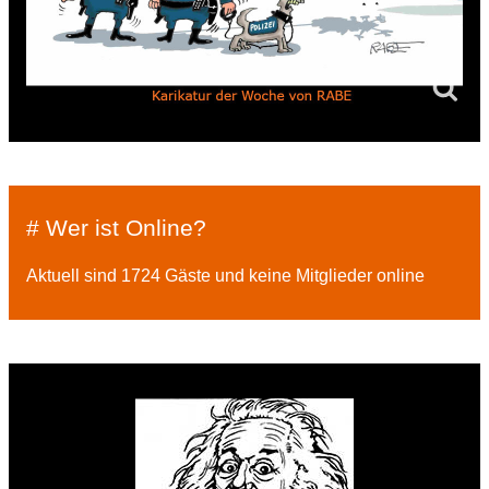
# Wer ist Online?
Aktuell sind 1724 Gäste und keine Mitglieder online