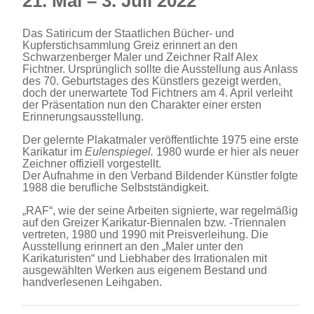
21. Mai – 3. Juli 2022
Das Satiricum der Staatlichen Bücher- und
Kupferstichsammlung Greiz erinnert an den
Schwarzenberger Maler und Zeichner Ralf Alex
Fichtner. Ursprünglich sollte die Ausstellung aus Anlass
des 70. Geburtstages des Künstlers gezeigt werden,
doch der unerwartete Tod Fichtners am 4. April verleiht
der Präsentation nun den Charakter einer ersten
Erinnerungsausstellung.
Der gelernte Plakatmaler veröffentlichte 1975 eine erste
Karikatur im
Eulenspiegel.
1980 wurde er hier als neuer
Zeichner offiziell vorgestellt.
Der Aufnahme in den Verband Bildender Künstler folgte
1988 die berufliche Selbstständigkeit.
„RAF“, wie der seine Arbeiten signierte, war regelmäßig
auf den Greizer Karikatur-Biennalen bzw. -Triennalen
vertreten, 1980 und 1990 mit Preisverleihung. Die
Ausstellung erinnert an den „Maler unter den
Karikaturisten“ und Liebhaber des Irrationalen mit
ausgewählten Werken aus eigenem Bestand und
handverlesenen Leihgaben.