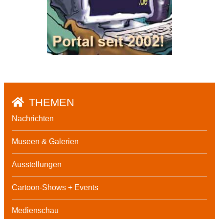
THEMEN
Nachrichten
Museen & Galerien
Ausstellungen
Cartoon-Shows + Events
Medienschau