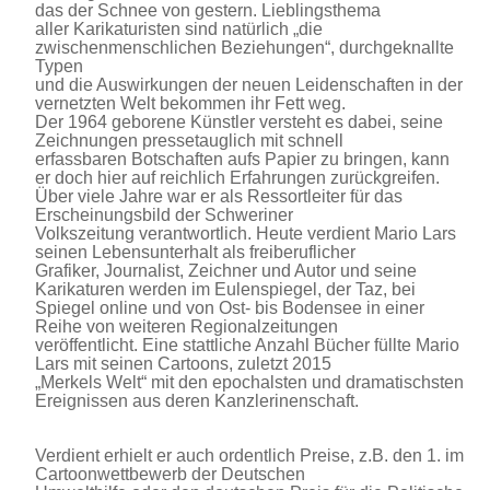
das der Schnee von gestern. Lieblingsthema
aller Karikaturisten sind natürlich „die
zwischenmenschlichen Beziehungen“, durchgeknallte
Typen
und die Auswirkungen der neuen Leidenschaften in der
vernetzten Welt bekommen ihr Fett weg.
Der 1964 geborene Künstler versteht es dabei, seine
Zeichnungen pressetauglich mit schnell
erfassbaren Botschaften aufs Papier zu bringen, kann
er doch hier auf reichlich Erfahrungen zurückgreifen.
Über viele Jahre war er als Ressortleiter für das
Erscheinungsbild der Schweriner
Volkszeitung verantwortlich. Heute verdient Mario Lars
seinen Lebensunterhalt als freiberuflicher
Grafiker, Journalist, Zeichner und Autor und seine
Karikaturen werden im Eulenspiegel, der Taz, bei
Spiegel online und von Ost- bis Bodensee in einer
Reihe von weiteren Regionalzeitungen
veröffentlicht. Eine stattliche Anzahl Bücher füllte Mario
Lars mit seinen Cartoons, zuletzt 2015
„Merkels Welt“ mit den epochalsten und dramatischsten
Ereignissen aus deren Kanzlerinenschaft.
Verdient erhielt er auch ordentlich Preise, z.B. den 1. im
Cartoonwettbewerb der Deutschen