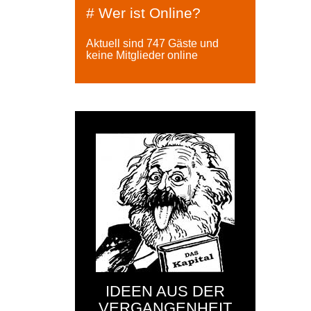
# Wer ist Online?
Aktuell sind 747 Gäste und
keine Mitglieder online
IDEEN AUS DER
VERGANGENHEIT