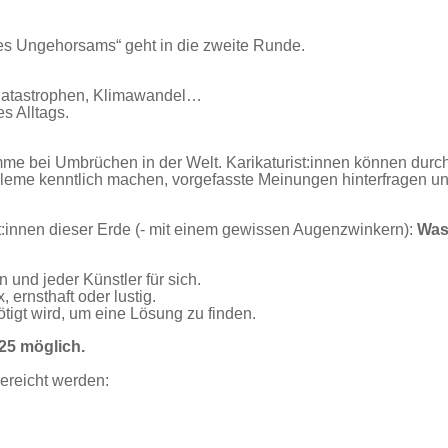
des Ungehorsams“ geht in die zweite Runde.
, Katastrophen, Klimawandel…
s Alltags.
e bei Umbrüchen in der Welt. Karikaturist:innen können durch 
leme kenntlich machen, vorgefasste Meinungen hinterfragen und
st:innen dieser Erde (- mit einem gewissen Augenzwinkern):
Was 
 und jeder Künstler für sich.
ernsthaft oder lustig.
tigt wird, um eine Lösung zu finden.
025 möglich.
ereicht werden: