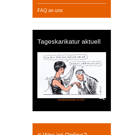
FAQ an uns
Tageskarikatur aktuell
# Wer ist Online?