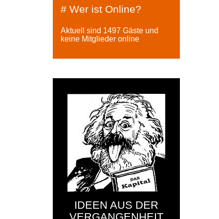
# Wer ist Online?
Aktuell sind 1497 Gäste und
keine Mitglieder online
IDEEN AUS DER
VERGANGENHEIT