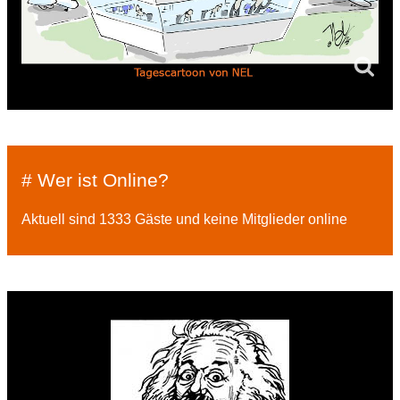
# Wer ist Online?
Aktuell sind 1333 Gäste und keine Mitglieder online