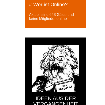
# Wer ist Online?
Aktuell sind 643 Gäste und
keine Mitglieder online
IDEEN AUS DER
VERGANGENHEIT