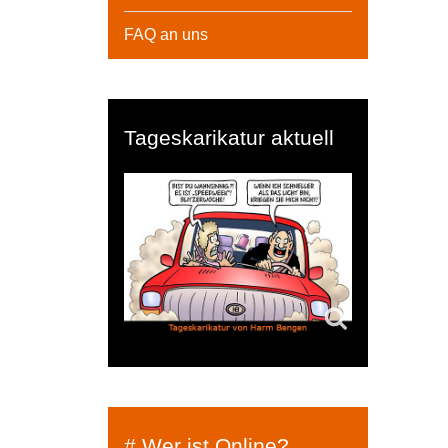
FAQ an uns
Tageskarikatur aktuell
# Wer ist Online?