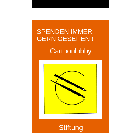
SPENDEN IMMER
GERN GESEHEN !
Cartoonlobby
Stiftung