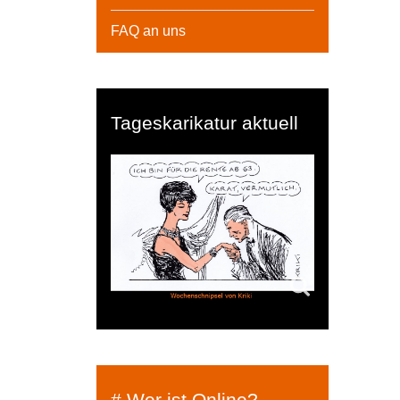
FAQ an uns
Tageskarikatur aktuell
# Wer ist Online?