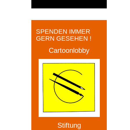
SPENDEN IMMER
GERN GESEHEN !
Cartoonlobby
Stiftung