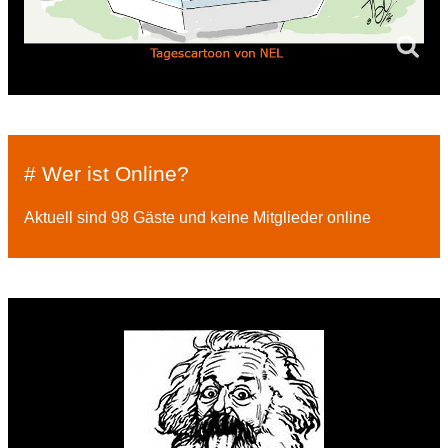
# Wer ist Online?
Aktuell sind 98 Gäste und keine Mitglieder online