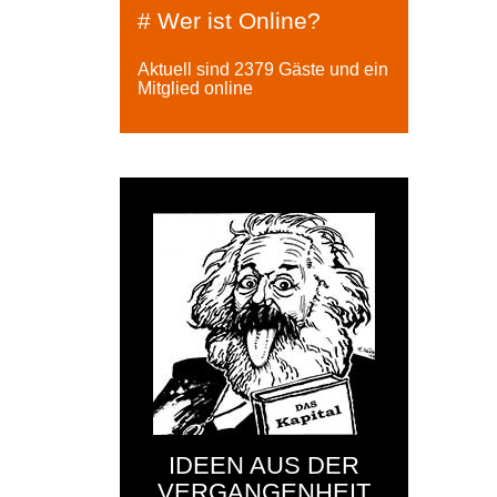
# Wer ist Online?
Aktuell sind 2379 Gäste und ein
Mitglied online
IDEEN AUS DER
VERGANGENHEIT