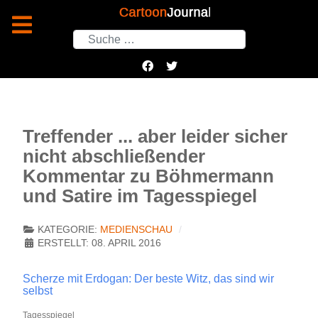
Suchen
Treffender ... aber leider sicher
nicht abschließender
Kommentar zu Böhmermann
und Satire im Tagesspiegel
KATEGORIE:
MEDIENSCHAU
ERSTELLT: 08. APRIL 2016
Scherze mit Erdogan: Der beste Witz, das sind wir
selbst
Tagesspiegel