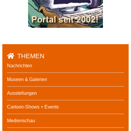
THEMEN
Nachrichten
Museen & Galerien
Ausstellungen
Cartoon-Shows + Events
Medienschau