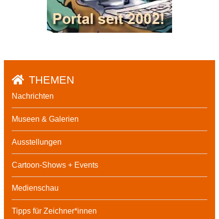
THEMEN
Nachrichten
Museen & Galerien
Ausstellungen
Cartoon-Shows + Events
Medienschau
Tipps für Zeichner*innen