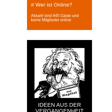
# Wer ist Online?
Aktuell sind 945 Gäste und
keine Mitglieder online
IDEEN AUS DER
VERGANGENHEIT