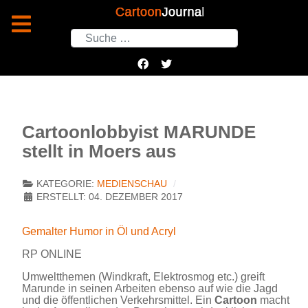
Suchen
Cartoonlobbyist MARUNDE
stellt in Moers aus
KATEGORIE:
MEDIENSCHAU
ERSTELLT: 04. DEZEMBER 2017
Gemalter Humor in Öl und Acryl
RP ONLINE
Umweltthemen (Windkraft, Elektrosmog etc.) greift
Marunde in seinen Arbeiten ebenso auf wie die Jagd
und die öffentlichen Verkehrsmittel. Ein
Cartoon
macht