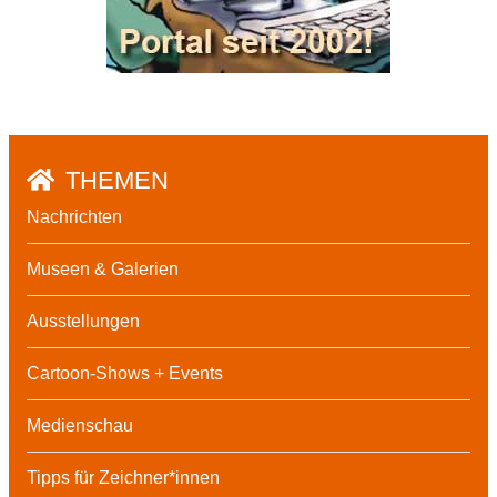
THEMEN
Nachrichten
Museen & Galerien
Ausstellungen
Cartoon-Shows + Events
Medienschau
Tipps für Zeichner*innen