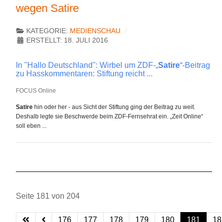
wegen Satire
KATEGORIE:
MEDIENSCHAU
ERSTELLT: 18. JULI 2016
In "Hallo Deutschland": Wirbel um ZDF-„
Satire
“-Beitrag
zu Hasskommentaren: Stiftung reicht ...
FOCUS Online
Satire
hin oder her - aus Sicht der Stiftung ging der Beitrag zu weit.
Deshalb legte sie Beschwerde beim ZDF-Fernsehrat ein. „Zeit Online“
soll eben ...
Seite 181 von 204
176
177
178
179
180
181
18