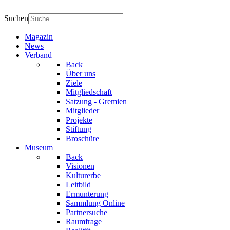
Suchen
Magazin
News
Verband
Back
Über uns
Ziele
Mitgliedschaft
Satzung - Gremien
Mitglieder
Projekte
Stiftung
Broschüre
Museum
Back
Visionen
Kulturerbe
Leitbild
Ermunterung
Sammlung Online
Partnersuche
Raumfrage