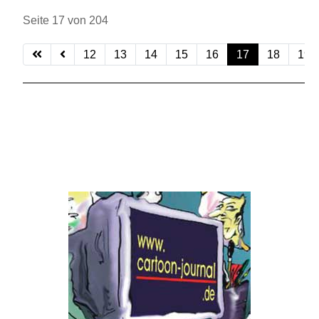
Seite 17 von 204
12
13
14
15
16
17
18
19