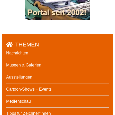
THEMEN
Nachrichten
Museen & Galerien
Ausstellungen
Cartoon-Shows + Events
Medienschau
Tipps für Zeichner*innen