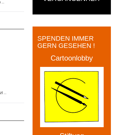
...
SPENDEN IMMER
GERN GESEHEN !
Cartoonlobby
t ...