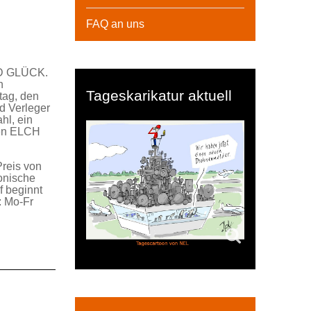
FAQ an uns
RD GLÜCK.
n
Tageskarikatur aktuell
tag, den
d Verleger
hl, ein
euen ELCH
Preis von
fonische
f beginnt
: Mo-Fr