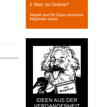
# Wer ist Online?
Aktuell sind 56 Gäste und keine
Mitglieder online
IDEEN AUS DER
VERGANGENHEIT