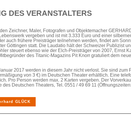
NG DES VERANSTALTERS
den Zeichner, Maler, Fotografen und Objektemacher GERHA
s Lebenswerk vergeben und ist mit 3.333 Euro und einer silberne
 der auch frühere Preisträger teilnehmen werden, findet am Sonn
 Göttingen statt. Die Laudatio hält der Schweizer Publizist un
er steuert ebenso wie der Elch-Preisträger von 2007, Ernst Ka
d Mitbegründer des Titanic-Magazins Pit Knorr gratuliert dem n
anuar 2017 werden in diesem Jahr nicht verlost. Sie sind zum 
ermäßigung von 3 €) im Deutschen Theater erhältlich. Eine tele
lich. Pro Person werden max. 2 Karten vergeben. Der Vorverkau
des Deutschen Theaters, Tel. 0551 / 49 69 11 (Öffnungszeiten
erhard GLÜCK