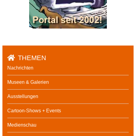
THEMEN
Nachrichten
Museen & Galerien
Ausstellungen
Cartoon-Shows + Events
Medienschau