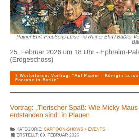
Rainer Ehrt: Preußens Luise - © Rainer Ehrt / Bäßler-Ver
Bäß
25. Februar 2026 um 18 Uhr - Ephraim-Pal
(Erdgeschoss)
Weiterlesen: Vortrag: "Auf Papier - Königin Luis
Fontane in Berlin"
Vortrag: „Tierischer Spaß: Wie Micky Maus
entstanden sind“ in Plauen
KATEGORIE:
CARTOON-SHOWS + EVENTS
ERSTELLT: 09. FEBRUAR 2026