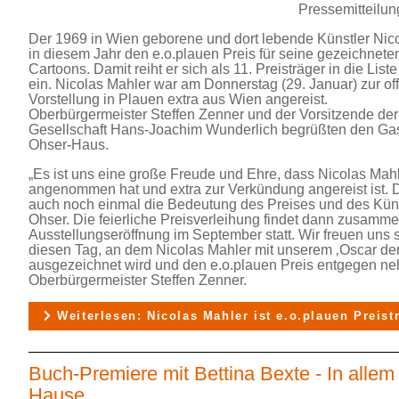
Pressemitteilun
Der 1969 in Wien geborene und dort lebende Künstler Nico
in diesem Jahr den e.o.plauen Preis für seine gezeichnet
Cartoons. Damit reiht er sich als 11. Preisträger in die List
ein. Nicolas Mahler war am Donnerstag (29. Januar) zur off
Vorstellung in Plauen extra aus Wien angereist.
Oberbürgermeister Steffen Zenner und der Vorsitzende der
Gesellschaft Hans-Joachim Wunderlich begrüßten den Gas
Ohser-Haus.
„Es ist uns eine große Freude und Ehre, dass Nicolas Mah
angenommen hat und extra zur Verkündung angereist ist. D
auch noch einmal die Bedeutung des Preises und des Küns
Ohser. Die feierliche Preisverleihung findet dann zusamme
Ausstellungseröffnung im September statt. Wir freuen uns 
diesen Tag, an dem Nicolas Mahler mit unserem ‚Oscar der
ausgezeichnet wird und den e.o.plauen Preis entgegen ne
Oberbürgermeister Steffen Zenner.
Weiterlesen: Nicolas Mahler ist e.o.plauen Preist
Buch-Premiere mit Bettina Bexte - In allem
Hause