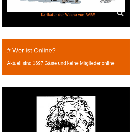
# Wer ist Online?
Aktuell sind 1697 Gäste und keine Mitglieder online